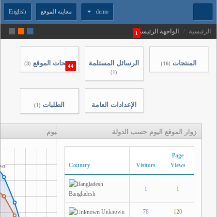
demo
معاينة الموقع
English
الرئيسية
/
الواجهة الرئيسية
1
المنتجات
الرسائل المستلمة
صفحات الموقع
(3)
(16)
44
(1)
الإعدادات العامة
الطلبات
(1)
زوار الموقع اليوم حسب الدولة
زوار الموقع اليوم
Page
Country
Visitors
Views
ews
1
1
Bangladesh
Unknown
78
120