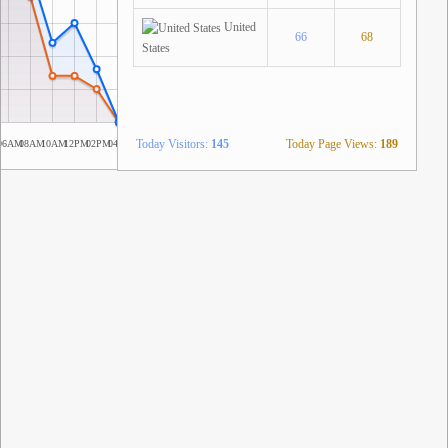
United
66
68
States
Today Visitors:
145
Today Page Views:
189
M
06AM
08AM
10AM
12PM
02PM
04PM
06PM
08PM
10PM