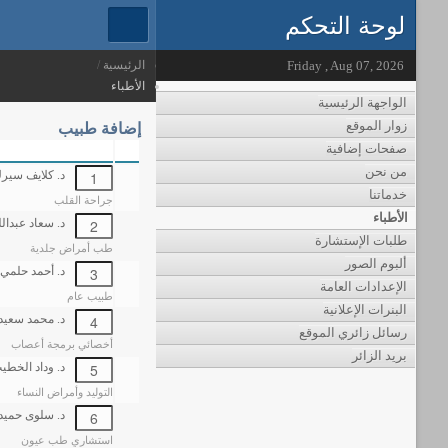
لوحة التحكم
Friday , Aug 07, 2026
الرئيسية
/
الأطباء
الواجهة الرئيسية
إضافة طبيب
زوار الموقع
صفحات إضافية
من نحن
د. كلايف سير
خدماتنا
جراحة القلب
الأطباء
د. سعاد عبدالل
طلبات الإستشارة
طب أمراض جلدية
ألبوم الصور
د. أحمد حلمي
الإعدادات العامة
طبيب عام
البنرات الإعلانية
د. محمد سعيد
رسائل زائري الموقع
أخصائي برمجة أعصاب
بريد الزائر
د. وداد الخطي
التوليد وأمراض النساء
د. سلوى حميد
استشاري طب عيون