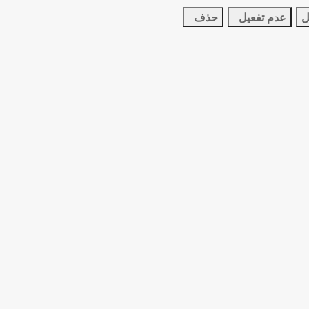
ل
عدم تفعيل
حذف